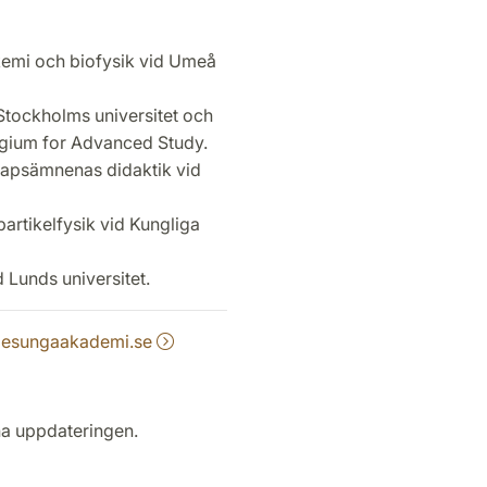
 kemi och biofysik vid Umeå
 Stockholms universitet och
egium for Advanced Study.
skapsämnenas didaktik vid
partikelfysik vid Kungliga
d Lunds universitet.
gesungaakademi.se
na uppdateringen.