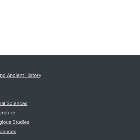
nd Ancient History
ral Sciences
erature
gious Studies
ciences