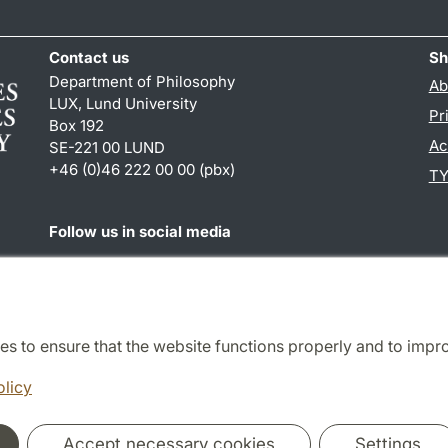
Contact us
Sh
Department of Philosophy
Ab
LUX, Lund University
Pr
Box 192
Ac
SE-221 00 LUND
+46 (0)46 222 00 00 (pbx)
TY
Follow us in social media
Facebook
es to ensure that the website functions properly and to impr
Cooperation and network
olicy
Accept necessary cookies
Settings