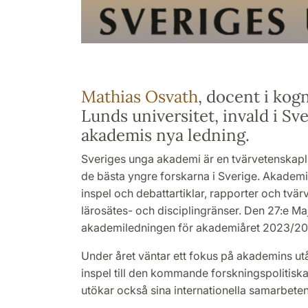
Mathias Osvath
, docent i kogn
Lunds universitet, invald i Sv
akademis nya ledning.
Sveriges unga akademi är en tvärvetenskapli
de bästa yngre forskarna i Sverige. Akademi
inspel och debattartiklar, rapporter och tvä
lärosätes- och disciplingränser. Den 27:e Maj
akademiledningen för akademiåret 2023/20
Under året väntar ett fokus på akademins utå
inspel till den kommande forskningspolitis
utökar också sina internationella samarbeten