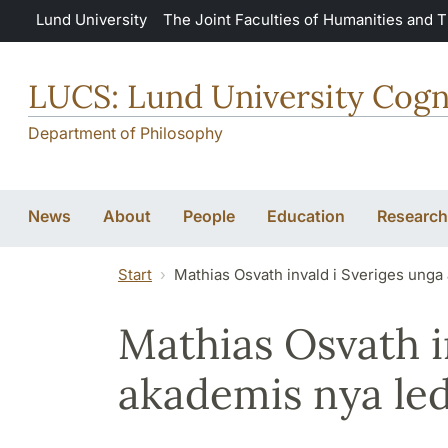
Skip to main content
Lund University
The Joint Faculties of Humanities and 
LUCS: Lund University Cogn
Department of Philosophy
News
About
People
Education
Research
Start
Mathias Osvath invald i Sveriges unga
Mathias Osvath i
akademis nya le