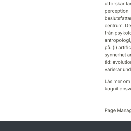
utforskar tä
perception,
beslutsfatta
centrum. De
från psykolo
antropologi
på: (i) artif
synnerhet an
tid: evolutio
varierar und
Läs mer om 
kognitionsv
Page Manag