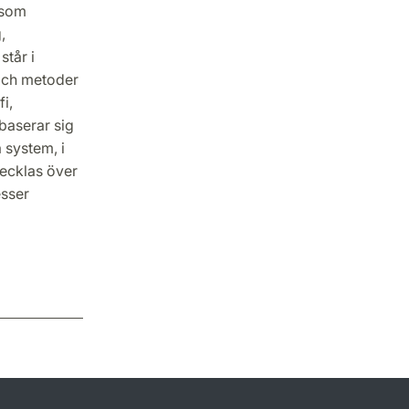
 som
,
står i
och metoder
i,
baserar sig
a system, i
vecklas över
esser