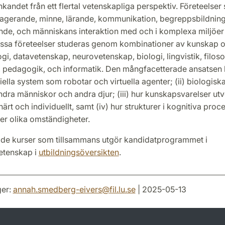
nkandet från ett flertal vetenskapliga perspektiv. Företeelser
 agerande, minne, lärande, kommunikation, begreppsbildning
nde, och människans interaktion med och i komplexa miljöer 
ssa företeelser studeras genom kombinationer av kunskap 
gi, datavetenskap, neurovetenskap, biologi, lingvistik, filosof
, pedagogik, och informatik. Den mångfacetterade ansatsen 
iciella system som robotar och virtuella agenter; (ii) biologisk
dra människor och andra djur; (iii) hur kunskapsvarelser ut
närt och individuellt, samt (iv) hur strukturer i kognitiva proc
er olika omständigheter.
de kurser som tillsammans utgör kandidatprogrammet i
etenskap i
utbildningsöversikten
.
er:
annah.smedberg-eivers
@
fil.lu
.
se
| 2025-05-13