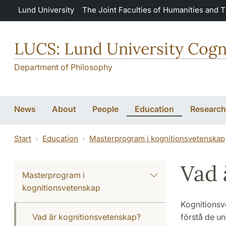
Skip to main content
Lund University
The Joint Faculties of Humanities and 
LUCS: Lund University Cogn
Department of Philosophy
News
About
People
Education
Research
Start
Education
Masterprogram i kognitionsvetenskap
Vad 
Masterprogram i
kognitionsvetenskap
Kognitionsve
Vad är kognitionsvetenskap?
förstå de u