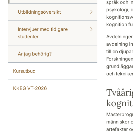
språk och in
psykologi, d
Utbildningsöversikt
kognitionsve
kognition f
Intervjuer med tidigare
studenter
Avdelningen 
avdelning i
till en djup
Är jag behörig?
Forskningen
grundläggand
Kursutbud
och tekniker
KKEG VT-2026
Tvåår
kogni
Masterprogr
människor oc
artefakter 