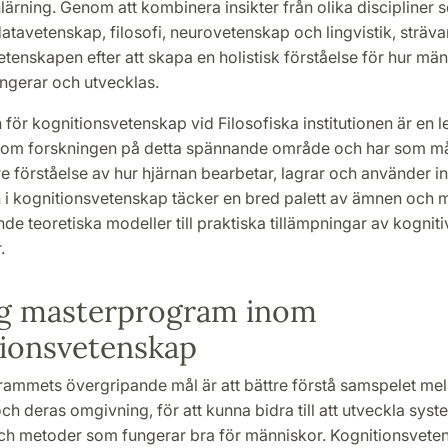
lärning. Genom att kombinera insikter från olika discipliner 
atavetenskap, filosofi, neurovetenskap och lingvistik, sträva
tenskapen efter att skapa en holistisk förståelse för hur mä
ungerar och utvecklas.
för kognitionsvetenskap vid Filosofiska institutionen är en 
nom forskningen på detta spännande område och har som mål
are förståelse av hur hjärnan bearbetar, lagrar och använder i
 i kognitionsvetenskap täcker en bred palett av ämnen och m
e teoretiska modeller till praktiska tillämpningar av kogniti
.
ig masterprogram inom
tionsvetenskap
ammets övergripande mål är att bättre förstå samspelet mel
h deras omgivning, för att kunna bidra till att utveckla syst
och metoder som fungerar bra för människor. Kognitionsvete