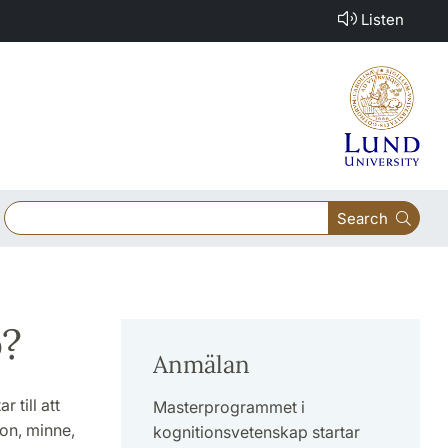
Listen
Search
p?
Anmälan
 till att
Masterprogrammet i
on, minne,
kognitionsvetenskap startar