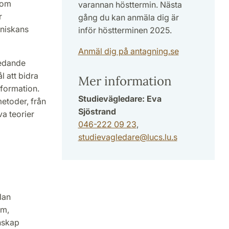
som
varannan hösttermin. Nästa
r
gång du kan anmäla dig är
nniskans
inför höstterminen 2025.
Anmäl dig på antagning.se
ledande
 att bidra
Mer information
nformation.
Studievägledare: Eva
etoder, från
Sjöstrand
va teorier
046-222 09 23
,
studievagledare@lucs.lu.s
lan
em,
nskap