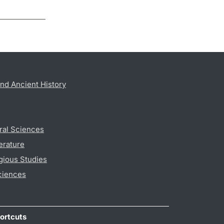
nd Ancient History
ral Sciences
erature
gious Studies
ciences
ortcuts