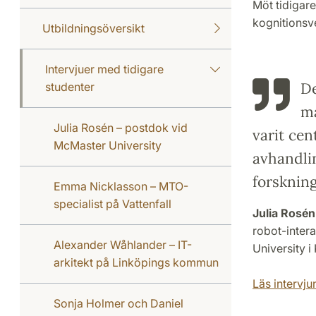
Möt tidigare
kognitionsv
Utbildningsöversikt
Intervjuer med tidigare
De
studenter
m
Julia Rosén – postdok vid
varit cen
McMaster University
avhandli
forskning
Emma Nicklasson – MTO-
specialist på Vattenfall
Julia Rosén
robot-inter
Alexander Wåhlander – IT-
University i
arkitekt på Linköpings kommun
Läs intervjun
Sonja Holmer och Daniel