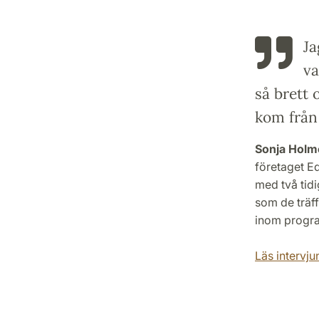
Ja
va
så brett 
kom från 
Sonja Holm
företaget E
med två tidi
som de träf
inom progr
Läs intervjun