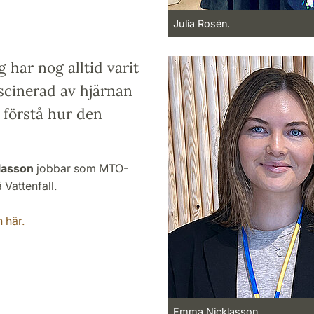
Julia Rosén.
g har nog alltid varit
scinerad av hjärnan
 förstå hur den
lasson
jobbar som MTO-
å Vattenfall.
 här.
Emma Nicklasson.