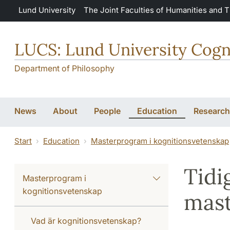
Skip to main content
Lund University
The Joint Faculties of Humanities and 
LUCS: Lund University Cogn
Department of Philosophy
News
About
People
Education
Research
Start
Education
Masterprogram i kognitionsvetenskap
Tidi
Masterprogram i
kognitionsvetenskap
mas
Vad är kognitionsvetenskap?