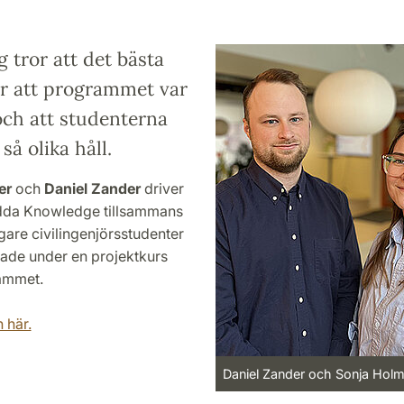
g tror att det bästa
r att programmet var
och att studenterna
så olika håll.
er
och
Daniel Zander
driver
dda Knowledge tillsammans
gare civilingenjörsstudenter
fade under en projektkurs
ammet.
 här.
Daniel Zander och Sonja Holm