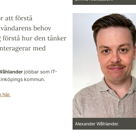
r att förstå
nvändarens behov
 förstå hur den tänker
interagerar med
Wåhlander
jobbar som IT-
 Linköpings kommun.
 här.
Alexander Wåhlander.