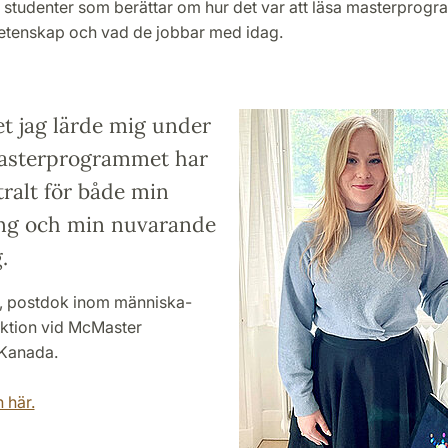
 studenter som berättar om hur det var att läsa masterprogr
etenskap och vad de jobbar med idag.
t jag lärde mig under
asterprogrammet har
tralt för både min
ng och min nuvarande
.
, postdok inom människa-
aktion vid McMaster
 Kanada.
 här.