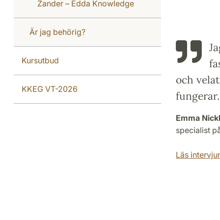
Zander – Edda Knowledge
Är jag behörig?
Ja
Kursutbud
fa
och velat
KKEG VT-2026
fungerar.
Emma Nick
specialist p
Läs intervjun