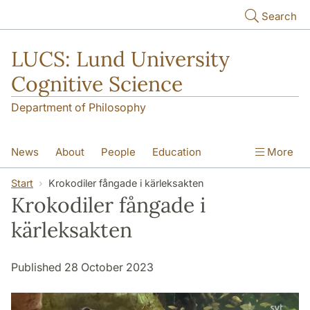
Skip to main content
Search
LUCS: Lund University
Cognitive Science
Department of Philosophy
News
About
People
Education
More
Research
Seminars
Publications
Start
Krokodiler fångade i kärleksakten
Krokodiler fångade i
kärleksakten
Published 28 October 2023