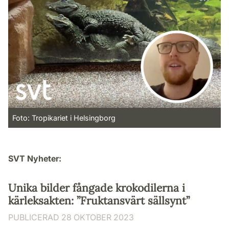
Foto: Tropikariet i Helsingborg
SVT Nyheter:
Unika bilder fångade krokodilerna i
kärleksakten: ”Fruktansvärt sällsynt”
PUBLICERAD 28 OKTOBER 2023