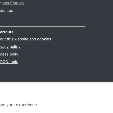
gious Studies
ciences
ortcuts
out this website and cookies
ivacy policy
cessibility
PO3-login
ove your experience.