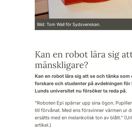
Bild: Tom Wall för Sydsvenskan.
Kan en robot lära sig att
mänskligare?
Kan en robot lära sig att se och tänka som
forskare och studenter på avdelningen för
Lunds universitet nu försöker ta reda på.
"Roboten Epi spärrar upp sina ögon. Pupille
till förvånat. Med ens försvinner värmen ur 
ersätts med en melankolisk ton av blått." (U
artikel.)