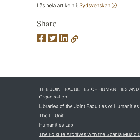
Läs hela artikeln i:
Sydsvenskan
Share
THE JOINT FACULTIES OF HUMANITIES AN
Organisation
Libraries of the Joint Faculties of Humanitie
The IT Unit
Humanities Lab
The Folklife Archives with the Scania Music 