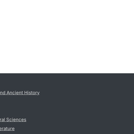
nd Ancient History
ral Sciences
erature