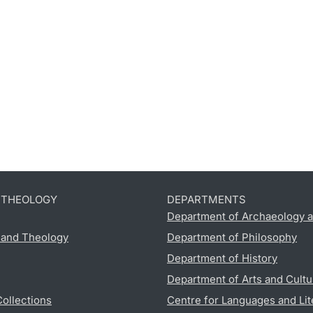
D THEOLOGY
DEPARTMENTS
Department of Archaeology a
s and Theology
Department of Philosophy
Department of History
Department of Arts and Cultu
Collections
Centre for Languages and Lit