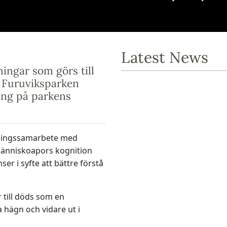
Latest News
ningar som görs till
d Furuviksparken
ing på parkens
skningssamarbete med
människoapors kognition
r i syfte att bättre förstå
 till döds som en
a hägn och vidare ut i