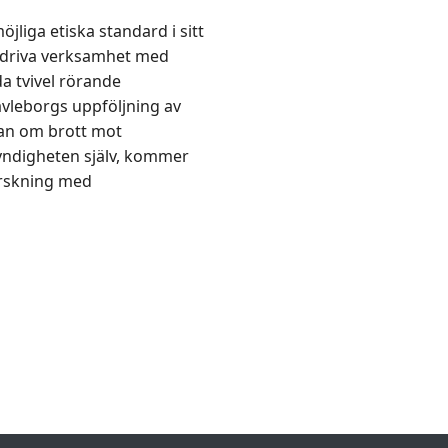
jliga etiska standard i sitt
 bedriva verksamhet med
a tvivel rörande
ävleborgs uppföljning av
lan om brott mot
yndigheten själv, kommer
forskning med