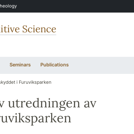
Theology
itive Science
Seminars
Publications
skyddet i Furuviksparken
v utredningen av
ruviksparken