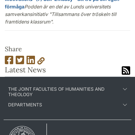
förmåga
Podden är en del av Lunds universitets
samverkansinitiativ "Tillsammans över tröskeln till
framtidens klassrum".
Share
Latest News
THE JOINT FACULTIES OF HUMANITIES AND
THEOLOGY
DEPARTMENTS