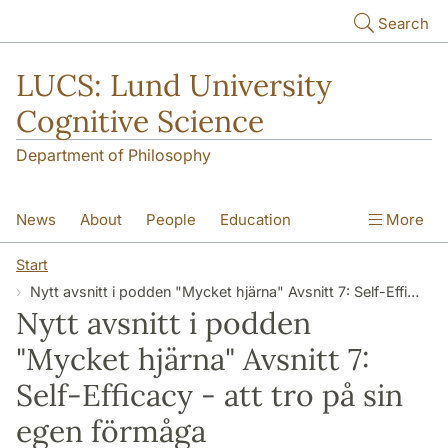
Skip to main content
Search
LUCS: Lund University
Cognitive Science
Department of Philosophy
News
About
People
Education
More
Research
Seminars
Publications
Start
Nytt avsnitt i podden "Mycket hjärna" Avsnitt 7: Self-Efficacy - att tro på sin egen förmåga
Nytt avsnitt i podden
"Mycket hjärna" Avsnitt 7:
Self-Efficacy - att tro på sin
egen förmåga