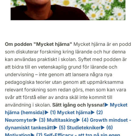
Om podden "Mycket hjärna"
Mycket hjärna är en podd
som diskuterar forskning kring lärande och hur denna
kan användas praktiskt i skolan. Syftet med podden är
att bidra till en vetenskaplig grund för lärande och
undervisning – inte genom att lansera några nya
pedagogiska teorier utan genom att uppmärksamma
relevant forskning som redan görs, men som kan vara
svår att förstå eller av andra skäl inte kommit till
användning i skolan.
Sätt igång och lyssna!
►
Mycket
hjärna (hemsida)
►
(1) Mycket hjärna
►
(2)
Neuromyter
►
(3) Multitasking
►
(4) Growth mindset -
dynamiskt tankesätt
►
(5) Studietekniker
►
(6)
Motivation
►
(7) Self-Efficacy - att tro på sin egen