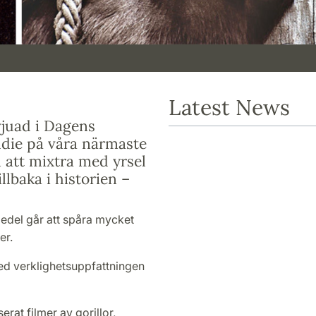
Latest News
vjuad i Dagens
die på våra närmaste
n att mixtra med yrsel
llbaka i historien –
edel går att spåra mycket
er.
ed verklighetsuppfattningen
erat filmer av gorillor,