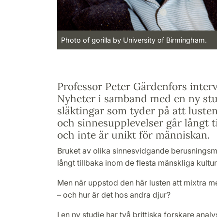
Photo of gorilla by University of Birmingham.
Professor Peter Gärdenfors inter
Nyheter i samband med en ny stu
släktingar som tyder på att luste
och sinnesupplevelser går långt ti
och inte är unikt för människan.
Bruket av olika sinnesvidgande berusningsm
långt tillbaka inom de flesta mänskliga kultur
Men när uppstod den här lusten att mixtra m
– och hur är det hos andra djur?
I en ny studie har två brittiska forskare analys