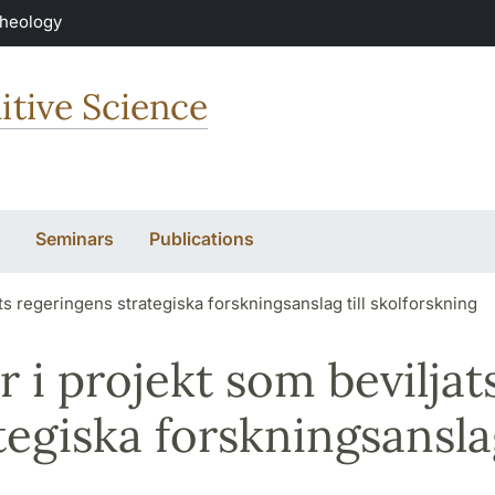
Theology
itive Science
Seminars
Publications
ts regeringens strategiska forskningsanslag till skolforskning
 i projekt som beviljat
tegiska forskningsansl