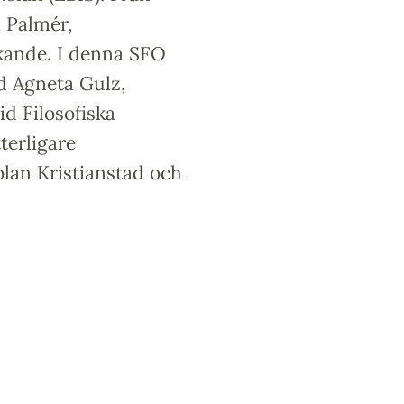
a Palmér,
kande. I denna SFO
d Agneta Gulz,
id Filosofiska
terligare
lan Kristianstad och