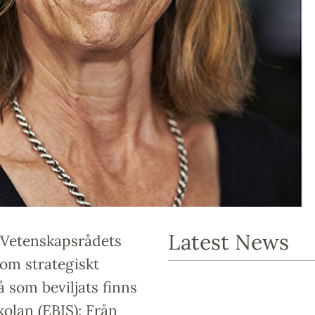
Latest News
l Vetenskapsrådets
som strategiskt
 som beviljats finns
olan (EBIS): Från