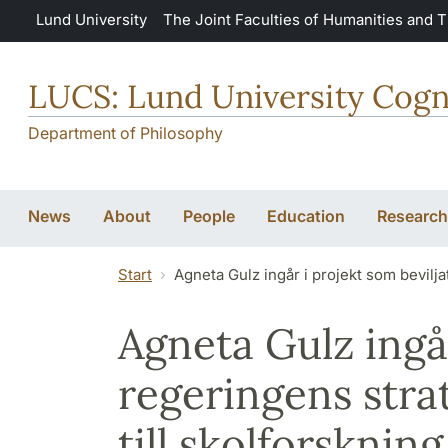
Skip to main content
Lund University
The Joint Faculties of Humanities and 
LUCS: Lund University Cogn
Department of Philosophy
News
About
People
Education
Research
Start
Agneta Gulz ingår i projekt som bevilja
Agneta Gulz ingår
regeringens stra
till skolforskning