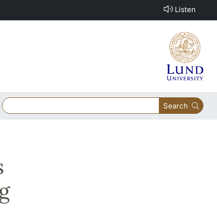
Listen
Search
s
ag